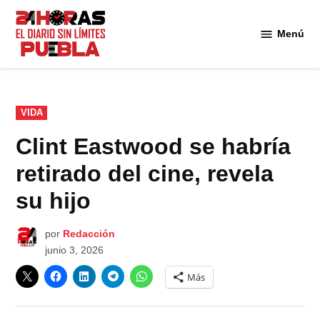
Saltar
al
Menú
Diario
contenido
24
Horas
Puebla
PUBLICADO
VIDA
EN
Clint Eastwood se habría
retirado del cine, revela
su hijo
por
Redacción
junio 3, 2026
Más