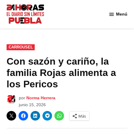
Saltar
al
Menú
Diario
contenido
24
Horas
Puebla
PUBLICADO
CARROUSEL
EN
Con sazón y cariño, la
familia Rojas alimenta a
los Pericos
por
Norma Herrera
junio 15, 2026
Más