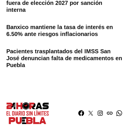
fuera de elección 2027 por sanción
interna
Banxico mantiene la tasa de interés en
6.50% ante riesgos inflacionarios
Pacientes trasplantados del IMSS San
José denuncian falta de medicamentos en
Puebla
Facebook
Twitter
Instagram
issuu
What