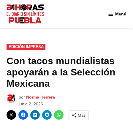
Saltar
al
Menú
Diario
contenido
24
Horas
Puebla
PUBLICADO
EDICIÓN IMPRESA
EN
Con tacos mundialistas
apoyarán a la Selección
Mexicana
por
Norma Herrera
junio 2, 2026
Más