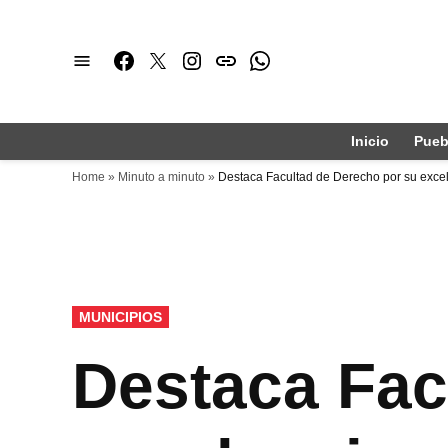
Saltar
al
Facebook
Twitter
Instagram
issuu
Whatsapp
contenido
Inicio
Pueb
Home
»
Minuto a minuto
»
Destaca Facultad de Derecho por su exce
PUBLICADO
MUNICIPIOS
EN
Destaca Fac