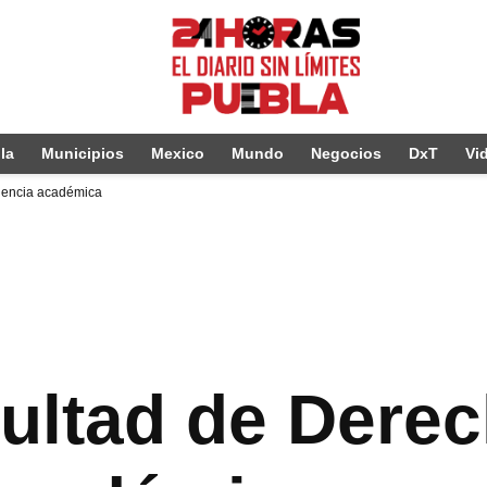
la
Municipios
Mexico
Mundo
Negocios
DxT
Vi
lencia académica
ultad de Derec