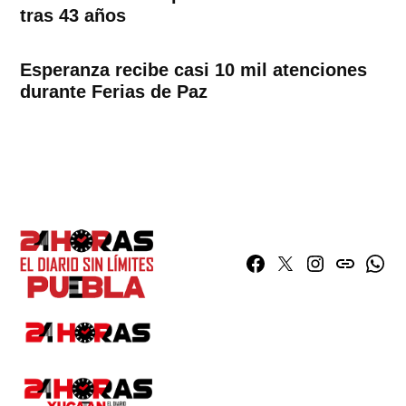
tras 43 años
Esperanza recibe casi 10 mil atenciones
durante Ferias de Paz
Facebook
Twitter
Instagram
issuu
What