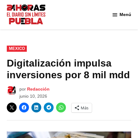
Saltar
al
Menú
Diario
contenido
24
Horas
Puebla
PUBLICADO
MEXICO
EN
Digitalización impulsa
inversiones por 8 mil mdd
por
Redacción
junio 10, 2026
Más