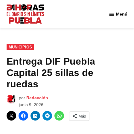
Saltar
al
Menú
Diario
contenido
24
Horas
Puebla
PUBLICADO
MUNICIPIOS
EN
Entrega DIF Puebla
Capital 25 sillas de
ruedas
por
Redacción
junio 9, 2026
Más