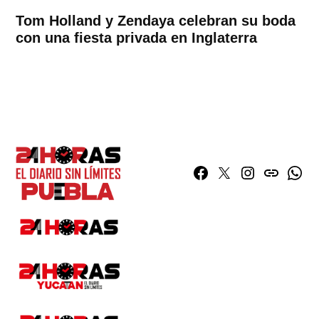
Tom Holland y Zendaya celebran su boda
con una fiesta privada en Inglaterra
Facebook
Twitter
Instagram
issuu
What