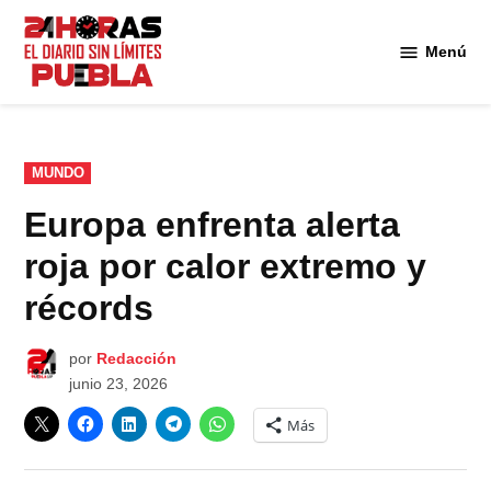
Saltar
al
Menú
Diario
contenido
24
Horas
Puebla
PUBLICADO
MUNDO
EN
Europa enfrenta alerta
roja por calor extremo y
récords
por
Redacción
junio 23, 2026
Más