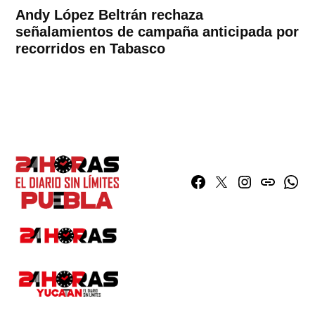
Andy López Beltrán rechaza
señalamientos de campaña anticipada por
recorridos en Tabasco
Facebook
Twitter
Instagram
issuu
What