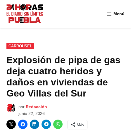
Saltar
al
Menú
Diario
contenido
24
Horas
Puebla
PUBLICADO
CARROUSEL
EN
Explosión de pipa de gas
deja cuatro heridos y
daños en viviendas de
Geo Villas del Sur
por
Redacción
junio 22, 2026
Más