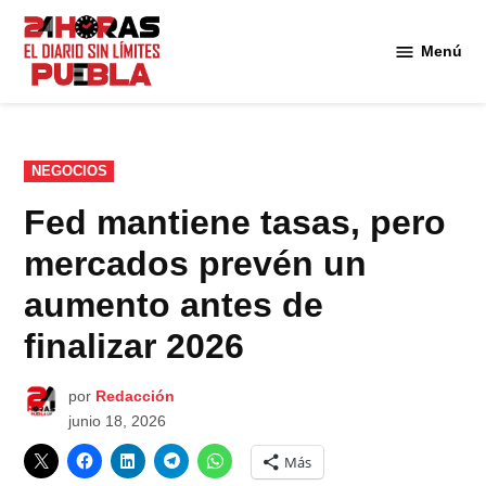
Saltar
al
Menú
Diario
contenido
24
Horas
Puebla
PUBLICADO
NEGOCIOS
EN
Fed mantiene tasas, pero
mercados prevén un
aumento antes de
finalizar 2026
por
Redacción
junio 18, 2026
Más