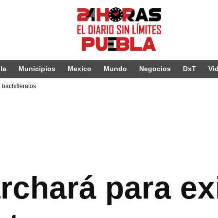
la
Municipios
Mexico
Mundo
Negocios
DxT
Vi
bachilleratos
hará para exi