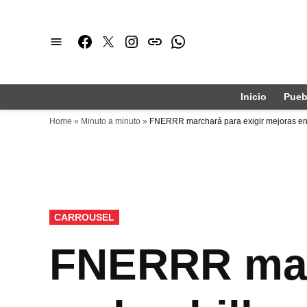
Saltar
al
Facebook
Twitter
Instagram
issuu
Whatsapp
contenido
Inicio
Pueb
Home
»
Minuto a minuto
»
FNERRR marchará para exigir mejoras en 
PUBLICADO
CARROUSEL
EN
FNERRR marc