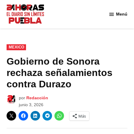
Saltar
al
Menú
Diario
contenido
24
Horas
Puebla
PUBLICADO
MEXICO
EN
Gobierno de Sonora
rechaza señalamientos
contra Durazo
por
Redacción
junio 3, 2026
Más