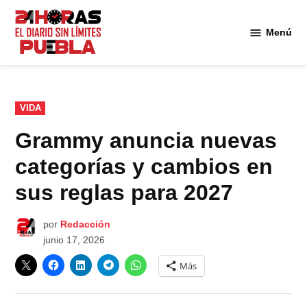
Saltar
al
Menú
Diario
contenido
24
Horas
Puebla
PUBLICADO
VIDA
EN
Grammy anuncia nuevas
categorías y cambios en
sus reglas para 2027
por
Redacción
junio 17, 2026
Más