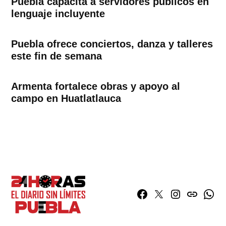
Puebla capacita a servidores públicos en
lenguaje incluyente
Puebla ofrece conciertos, danza y talleres
este fin de semana
Armenta fortalece obras y apoyo al
campo en Huatlatlauca
Facebook
Twitter
Instagram
issuu
What