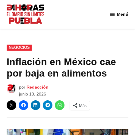
Saltar
al
Menú
Diario
contenido
24
Horas
Puebla
PUBLICADO
NEGOCIOS
EN
Inflación en México cae
por baja en alimentos
por
Redacción
junio 10, 2026
Más