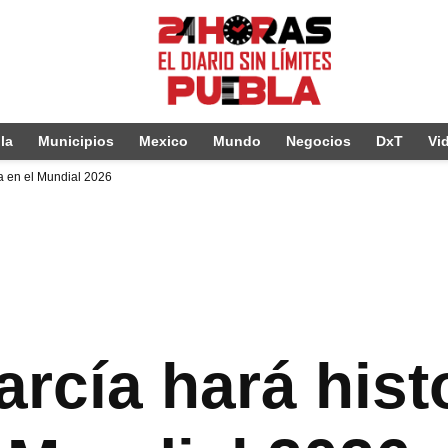
la
Municipios
Mexico
Mundo
Negocios
DxT
Vi
ra en el Mundial 2026
García hará his