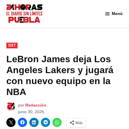
Saltar
al
Menú
Diario
contenido
24
Horas
Puebla
PUBLICADO
DXT
EN
LeBron James deja Los
Angeles Lakers y jugará
con nuevo equipo en la
NBA
por
Redacción
junio 30, 2026
Más