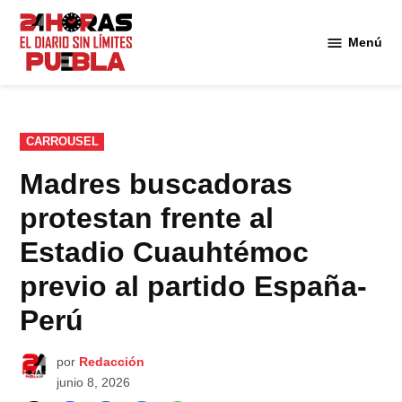
Saltar
al
Menú
Diario
contenido
24
Horas
Puebla
PUBLICADO
CARROUSEL
EN
Madres buscadoras
protestan frente al
Estadio Cuauhtémoc
previo al partido España-
Perú
por
Redacción
junio 8, 2026