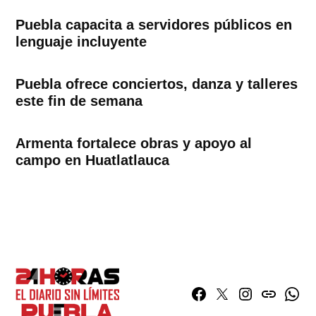
Puebla capacita a servidores públicos en
lenguaje incluyente
Puebla ofrece conciertos, danza y talleres
este fin de semana
Armenta fortalece obras y apoyo al
campo en Huatlatlauca
Facebook
Twitter
Instagram
issuu
What