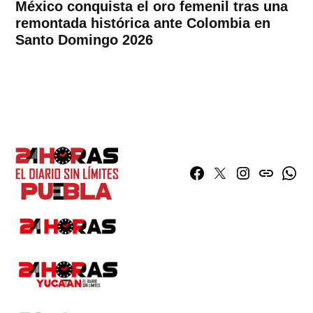
México conquista el oro femenil tras una
remontada histórica ante Colombia en
Santo Domingo 2026
Facebook
Twitter
Instagram
issuu
What