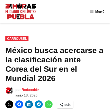
Saltar
al
Menú
Diario
contenido
24
Horas
Puebla
PUBLICADO
CARROUSEL
EN
México busca acercarse a
la clasificación ante
Corea del Sur en el
Mundial 2026
por
Redacción
junio 18, 2026
Más