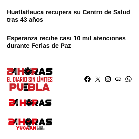
Huatlatlauca recupera su Centro de Salud
tras 43 años
Esperanza recibe casi 10 mil atenciones
durante Ferias de Paz
Facebook
Twitter
Instagram
issuu
What