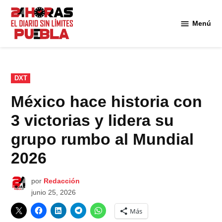
Saltar
al
Menú
Diario
contenido
24
Horas
Puebla
PUBLICADO
DXT
EN
México hace historia con
3 victorias y lidera su
grupo rumbo al Mundial
2026
por
Redacción
junio 25, 2026
Más