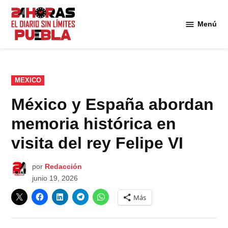
Saltar
al
Menú
Diario
contenido
24
Horas
Puebla
PUBLICADO
MEXICO
EN
México y España abordan
memoria histórica en
visita del rey Felipe VI
por
Redacción
junio 19, 2026
Más