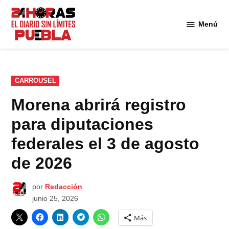
Saltar
al
Menú
Diario
contenido
24
Horas
Puebla
PUBLICADO
CARROUSEL
EN
Morena abrirá registro
para diputaciones
federales el 3 de agosto
de 2026
por
Redacción
junio 25, 2026
Más