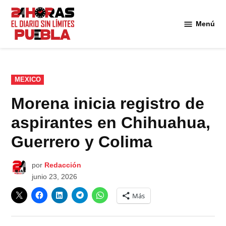
Saltar
al
Menú
Diario
contenido
24
Horas
Puebla
PUBLICADO
MEXICO
EN
Morena inicia registro de
aspirantes en Chihuahua,
Guerrero y Colima
por
Redacción
junio 23, 2026
Más