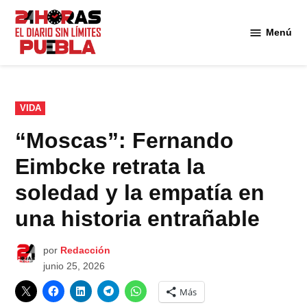
Saltar
al
Menú
Diario
contenido
24
Horas
Puebla
PUBLICADO
VIDA
EN
“Moscas”: Fernando
Eimbcke retrata la
soledad y la empatía en
una historia entrañable
por
Redacción
junio 25, 2026
Más