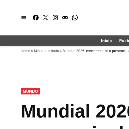
Saltar
al
Facebook
Twitter
Instagram
issuu
Whatsapp
contenido
Inicio
Pueb
Home
»
Minuto a minuto
»
Mundial 2026: crece rechazo a presencia 
PUBLICADO
MUNDO
EN
Mundial 202