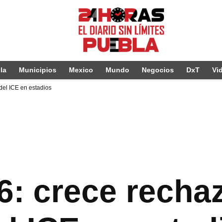
la
Municipios
Mexico
Mundo
Negocios
DxT
Vi
del ICE en estadios
6: crece recha