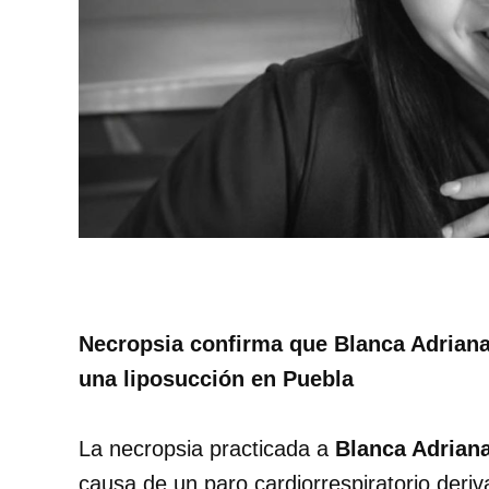
Necropsia confirma que Blanca Adriana
una liposucción en Puebla
La necropsia practicada a
Blanca Adrian
causa de un paro cardiorrespiratorio deri