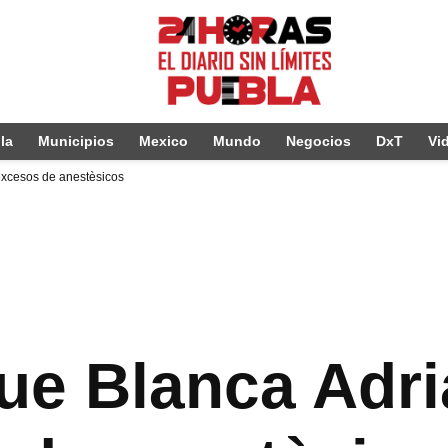
la
Municipios
Mexico
Mundo
Negocios
DxT
Vi
excesos de anestèsicos
ue Blanca Adr