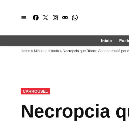
Saltar
al
Facebook
Twitter
Instagram
issuu
Whatsapp
contenido
Inicio
Pueb
Home
»
Minuto a minuto
»
Necropcia que Blanca Adriana muriò por 
PUBLICADO
CARROUSEL
EN
Necropcia q