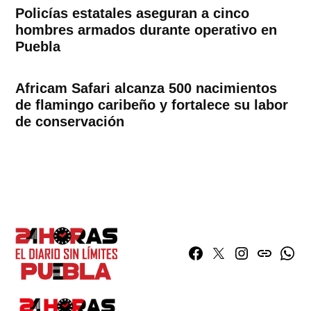
Policías estatales aseguran a cinco
hombres armados durante operativo en
Puebla
Africam Safari alcanza 500 nacimientos
de flamingo caribeño y fortalece su labor
de conservación
Facebook
Twitter
Instagram
issuu
What