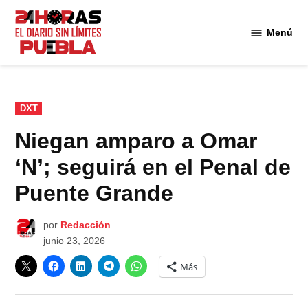
Saltar
al
Menú
Diario
contenido
24
Horas
Puebla
PUBLICADO
DXT
EN
Niegan amparo a Omar
‘N’; seguirá en el Penal de
Puente Grande
por
Redacción
junio 23, 2026
Más