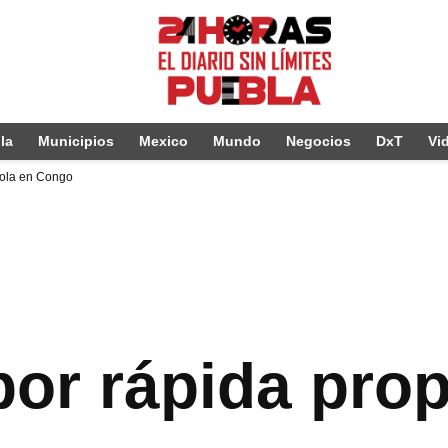
la
Municipios
Mexico
Mundo
Negocios
DxT
Vi
bola en Congo
por rápida pro