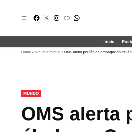
Saltar
al
Facebook
Twitter
Instagram
issuu
Whatsapp
contenido
Inicio
Pueb
Home
»
Minuto a minuto
»
OMS alerta por rápida propagación del é
PUBLICADO
MUNDO
EN
OMS alerta 