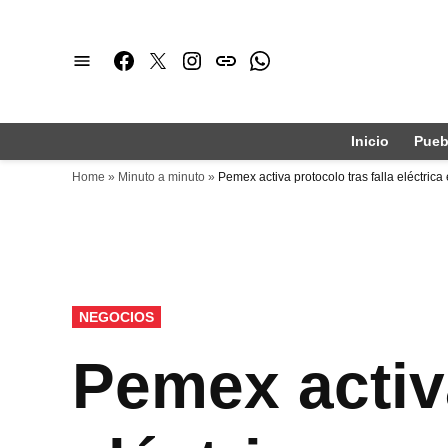
Saltar
al
Facebook
Twitter
Instagram
issuu
Whatsapp
contenido
Inicio
Pueb
Home
»
Minuto a minuto
»
Pemex activa protocolo tras falla eléctric
PUBLICADO
NEGOCIOS
EN
Pemex activa