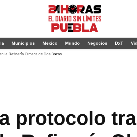
la
Municipios
Mexico
Mundo
Negocios
DxT
Vi
a en la Refinería Olmeca de Dos Bocas
 protocolo tras