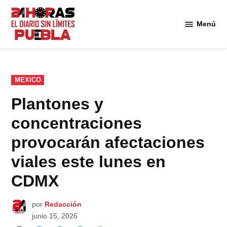
Saltar
al
Menú
Diario
contenido
24
Horas
Puebla
PUBLICADO
MEXICO
EN
Plantones y
concentraciones
provocarán afectaciones
viales este lunes en
CDMX
por
Redacción
junio 15, 2026