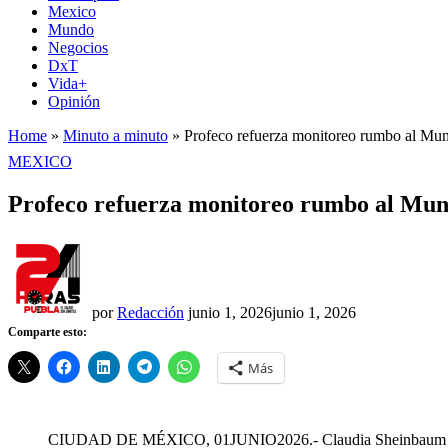
Mexico
Mundo
Negocios
DxT
Vida+
Opinión
Home
»
Minuto a minuto
»
Profeco refuerza monitoreo rumbo al Mu
PUBLICADO
MEXICO
EN
Profeco refuerza monitoreo rumbo al Mun
por
Redacción
junio 1, 2026
junio 1, 2026
Comparte esto:
Más
CIUDAD DE MÉXICO, 01JUNIO2026.- Claudia Sheinbaum Pardo, P