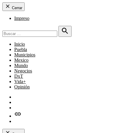
Cerrar
Impreso
Buscar:
Buscar
Inicio
Puebla
Municipios
Mexico
Mundo
Negocios
DxT
Vida+
Opinión
Facebook
Twitter
Instagram
issuu
Whatsapp