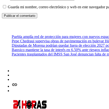
Guarda mi nombre, correo electrónico y web en este navegador p
Puebla amplía red de protección para mujeres con nuevos espac
Pepe Chedraui supervisa obras de pavimentación en bulevar H
Diputadas de Morena podrían quedar fuera de elección 2027 po
Banxico mantiene la tasa de interés en 6.50% ante riesgos infla
Pacientes trasplantados del IMSS San José denuncian falta de
Facebook
Twitter
Instagram
issuu
Whatsapp