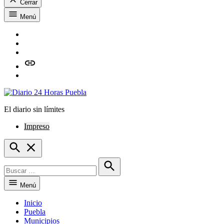
Cerrar
Saltar
Menú
al
contenido
Facebook
Twitter
Instagram
issuu
Whatsapp
El diario sin límites
Diario 24 Horas Puebla
Impreso
Open
Search
Buscar:
Buscar
Menú
Inicio
Puebla
Municipios