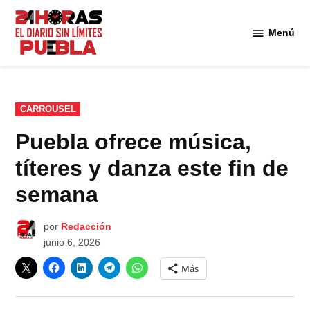
Saltar
al
Menú
Diario
contenido
24
Horas
Puebla
PUBLICADO
CARROUSEL
EN
Puebla ofrece música,
títeres y danza este fin de
semana
por
Redacción
junio 6, 2026
Más