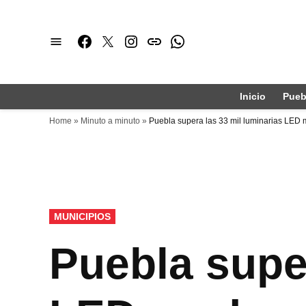
Saltar
al
Facebook
Twitter
Instagram
issuu
Whatsapp
contenido
Inicio
Pueb
Home
»
Minuto a minuto
»
Puebla supera las 33 mil luminarias LED m
PUBLICADO
MUNICIPIOS
EN
Puebla super