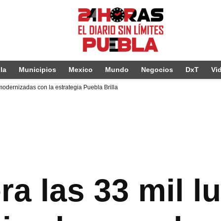
la
Municipios
Mexico
Mundo
Negocios
DxT
Vi
odernizadas con la estrategia Puebla Brilla
a las 33 mil l