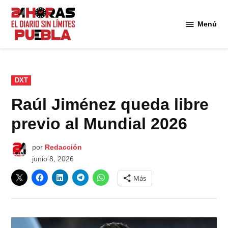
Saltar
al
Menú
Diario
contenido
24
Horas
Puebla
PUBLICADO
DXT
EN
Raúl Jiménez queda libre
previo al Mundial 2026
por
Redacción
junio 8, 2026
Más