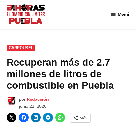
Saltar
al
Menú
Diario
contenido
24
Horas
Puebla
PUBLICADO
CARROUSEL
EN
Recuperan más de 2.7
millones de litros de
combustible en Puebla
por
Redacción
junio 22, 2026
Más