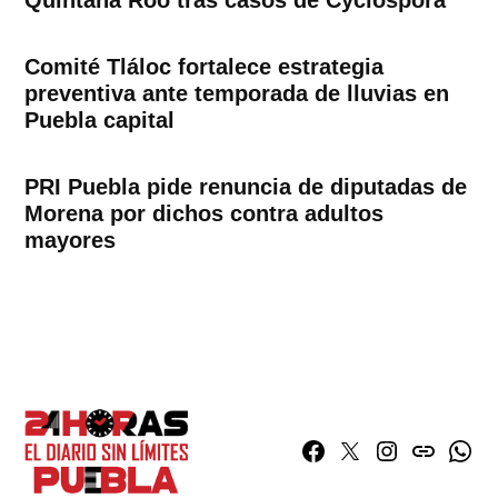
Comité Tláloc fortalece estrategia
preventiva ante temporada de lluvias en
Puebla capital
PRI Puebla pide renuncia de diputadas de
Morena por dichos contra adultos
mayores
Facebook
Twitter
Instagram
issuu
What