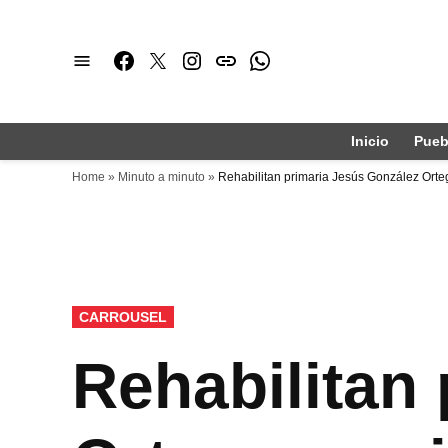
Saltar
al
Facebook
Twitter
Instagram
issuu
Whatsapp
contenido
Inicio
Pueb
Home
»
Minuto a minuto
»
Rehabilitan primaria Jesús González Orte
PUBLICADO
CARROUSEL
EN
Rehabilitan