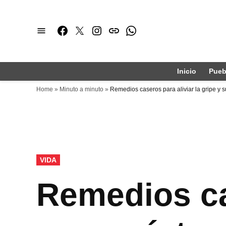
Saltar
al
Facebook
Twitter
Instagram
issuu
Whatsapp
contenido
Inicio
Pueb
Home
»
Minuto a minuto
»
Remedios caseros para aliviar la gripe y 
PUBLICADO
VIDA
EN
Remedios cas