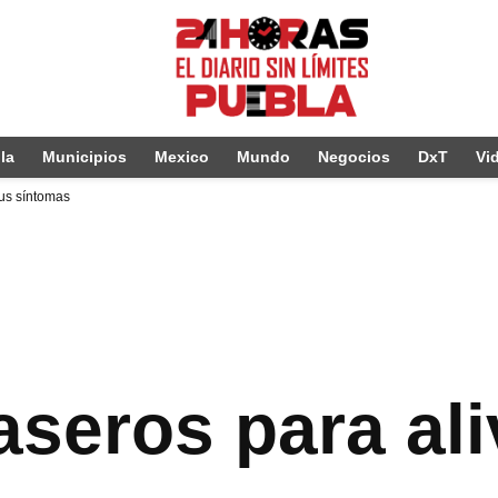
la
Municipios
Mexico
Mundo
Negocios
DxT
Vi
sus síntomas
eros para aliv