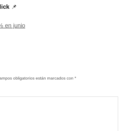
lick
📌
% en junio
ampos obligatorios están marcados con
*