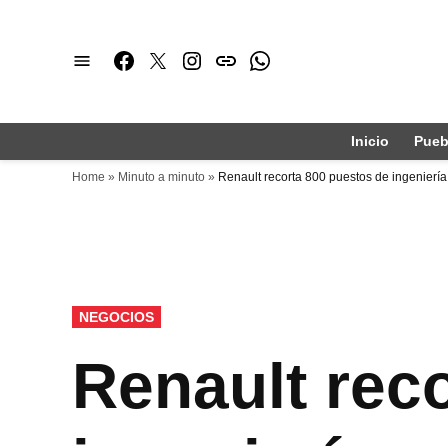
Saltar
al
Facebook
Twitter
Instagram
issuu
Whatsapp
contenido
Inicio
Pueb
Home
»
Minuto a minuto
»
Renault recorta 800 puestos de ingeniería
PUBLICADO
NEGOCIOS
EN
Renault rec