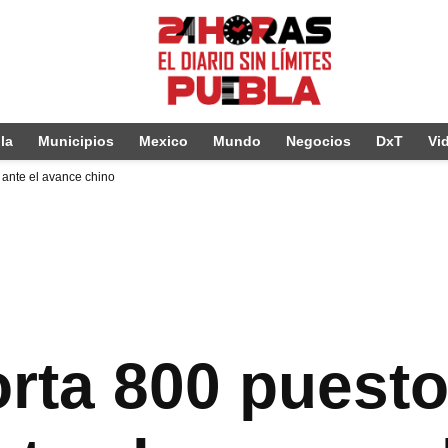
la
Municipios
Mexico
Mundo
Negocios
DxT
Vi
 ante el avance chino
orta 800 puest