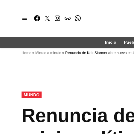
Saltar
al
Facebook
Twitter
Instagram
issuu
Whatsapp
contenido
Inicio
Pueb
Home
»
Minuto a minuto
»
Renuncia de Keir Starmer abre nueva crisis
PUBLICADO
MUNDO
EN
Renuncia de