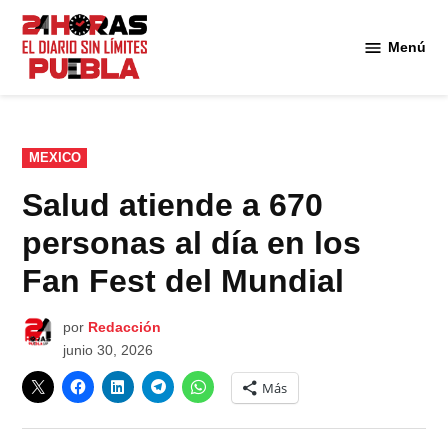
Saltar
al
Menú
Diario
contenido
24
Horas
Puebla
PUBLICADO
MEXICO
EN
Salud atiende a 670
personas al día en los
Fan Fest del Mundial
por
Redacción
junio 30, 2026
Más