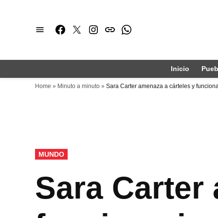
Saltar
al
Facebook
Twitter
Instagram
issuu
Whatsapp
contenido
Inicio
Pueb
Home
»
Minuto a minuto
»
Sara Carter amenaza a cárteles y funciona
PUBLICADO
MUNDO
EN
Sara Carter