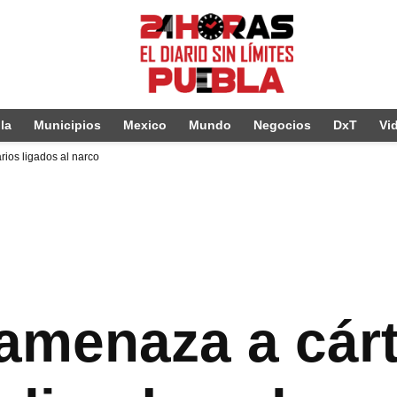
la
Municipios
Mexico
Mundo
Negocios
DxT
Vi
rios ligados al narco
 amenaza a cárt