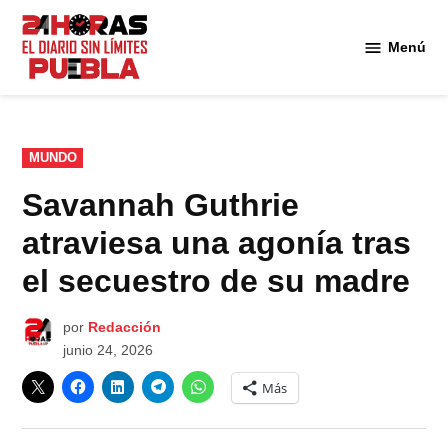
Saltar
al
Menú
Diario
contenido
24
Horas
Puebla
PUBLICADO
MUNDO
EN
Savannah Guthrie
atraviesa una agonía tras
el secuestro de su madre
por
Redacción
junio 24, 2026
Más