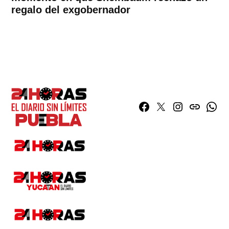
regalo del exgobernador
Facebook
Twitter
Instagram
issuu
What