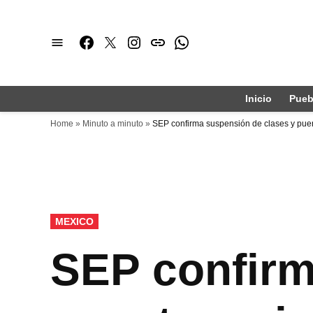
Saltar
al
Facebook
Twitter
Instagram
issuu
Whatsapp
contenido
Inicio
Pueb
Home
»
Minuto a minuto
»
SEP confirma suspensión de clases y puen
PUBLICADO
MEXICO
EN
SEP confirm