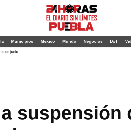
la
Municipios
Mexico
Mundo
Negocios
DxT
Vi
te en junio
a suspensión 