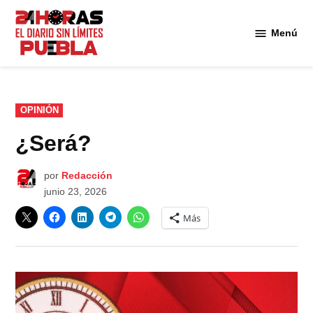
Saltar
al
Menú
Diario
contenido
24
Horas
Puebla
PUBLICADO
OPINIÓN
EN
¿Será?
por
Redacción
junio 23, 2026
Más