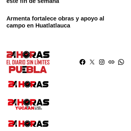
este fin de semana
Armenta fortalece obras y apoyo al
campo en Huatlatlauca
Facebook
Twitter
Instagram
issuu
What