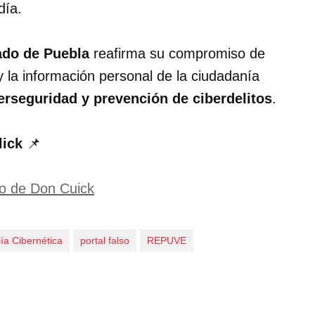
día.
ado de Puebla
reafirma su compromiso de
l y la información personal de la ciudadanía
erseguridad y prevención de ciberdelitos
.
lick
📌
dio de Don Cuick
cía Cibernética
portal falso
REPUVE