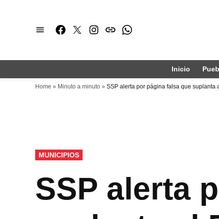
Saltar
al
Facebook
Twitter
Instagram
issuu
Whatsapp
contenido
Inicio
Pueb
Home
»
Minuto a minuto
»
SSP alerta por página falsa que suplant
PUBLICADO
MUNICIPIOS
EN
SSP alerta p