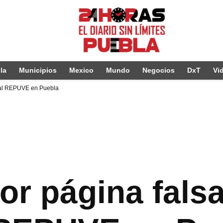
la
Municipios
Mexico
Mundo
Negocios
DxT
Vi
a al REPUVE en Puebla
or página fals