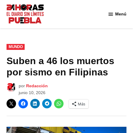
Saltar
al
Menú
Diario
contenido
24
Horas
Puebla
PUBLICADO
MUNDO
EN
Suben a 46 los muertos
por sismo en Filipinas
por
Redacción
junio 10, 2026
Más