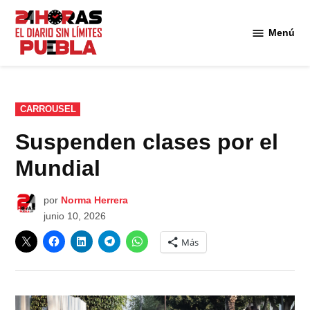
Saltar
al
Menú
Diario
contenido
24
Horas
Puebla
PUBLICADO
CARROUSEL
EN
Suspenden clases por el
Mundial
por
Norma Herrera
junio 10, 2026
Más