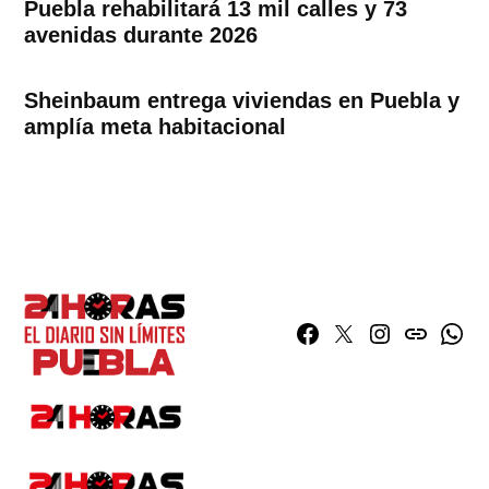
Puebla rehabilitará 13 mil calles y 73
avenidas durante 2026
Sheinbaum entrega viviendas en Puebla y
amplía meta habitacional
Facebook
Twitter
Instagram
issuu
What