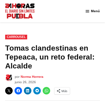
Saltar
al
Menú
Diario
contenido
24
Horas
Puebla
PUBLICADO
CARROUSEL
EN
Tomas clandestinas en
Tepeaca, un reto federal:
Alcalde
por
Norma Herrera
junio 26, 2026
Más