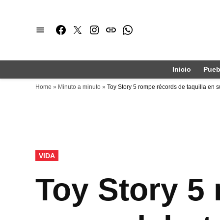
Saltar
al
Facebook
Twitter
Instagram
issuu
Whatsapp
contenido
Inicio
Pueb
Home
»
Minuto a minuto
»
Toy Story 5 rompe récords de taquilla en 
PUBLICADO
VIDA
EN
Toy Story 5 