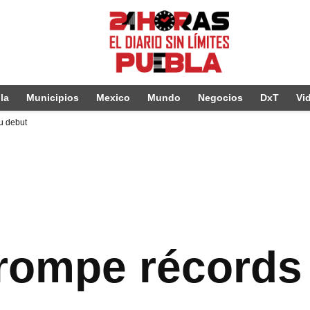
la
Municipios
Mexico
Mundo
Negocios
DxT
Vi
su debut
rompe récords 