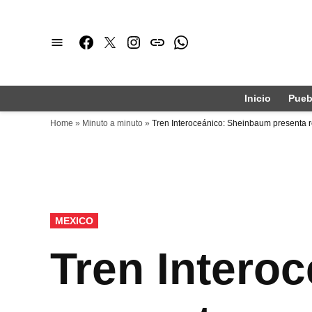
Saltar
al
Facebook
Twitter
Instagram
issuu
Whatsapp
contenido
Inicio
Pueb
Home
»
Minuto a minuto
»
Tren Interoceánico: Sheinbaum presenta
PUBLICADO
MEXICO
EN
Tren Intero