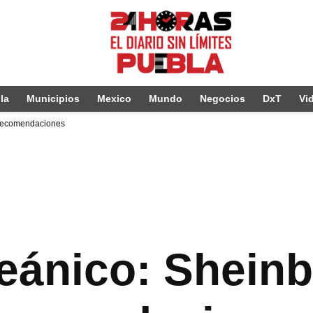
la
Municipios
Mexico
Mundo
Negocios
DxT
Vi
 recomendaciones
ceánico: Shei