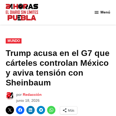
Saltar
al
Menú
Diario
contenido
24
Horas
Puebla
PUBLICADO
MUNDO
EN
Trump acusa en el G7 que
cárteles controlan México
y aviva tensión con
Sheinbaum
por
Redacción
junio 18, 2026
Más